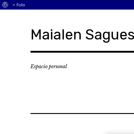
Acerca
+ Folio
Skip
de
to
WordPress
content
Maialen Sagues
Espacio personal