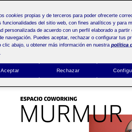
PEC 3 – Conceptualiza
Coworking Murmur
mos
cookies
propias y de terceros para poder ofrecerte corr
s funcionalidades del sitio web, con fines analíticos y para 
Maialen Sagues Rojo
8 abril, 2021
Señaletica
ad personalizada de acuerdo con un perfil elaborado a partir 
de navegación. Puedes aceptar, rechazar o configurar tus p
 clic abajo, u obtener más información en nuestra
política 
.
Proyecto III. Señalética y Digital Signage aula
2
Aceptar
Rechazar
Configu
Reproductor
de
vídeo