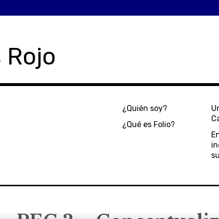
 Rojo
¿Quién soy?
Un
C
¿Qué es Folio?
E
in
s